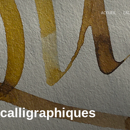
ACCUEIL
L’A
calligraphiques