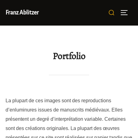
Aller
Rechercher :
Franz Ablitzer
au
Permut
contenu
Portfolio
La plupart de ces images sont des reproductions
d’enluminures issues de manuscrits médiévaux. Elles
présentent un degré d’interprétation variable. Certaines
sont des créations originales. La plupart des œuvres
présentées sur ce site sont réalisées sur papier tandis que