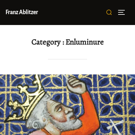
Aller
Rechercher :
Franz Ablitzer
au
Permut
contenu
Category :
Enluminure