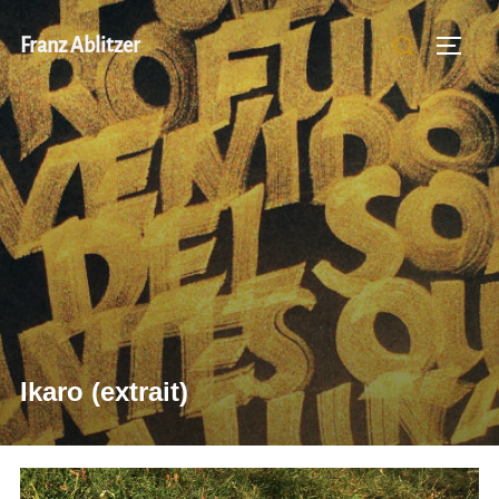
Aller
Rechercher :
Franz Ablitzer
au
Permut
contenu
Ikaro (extrait)