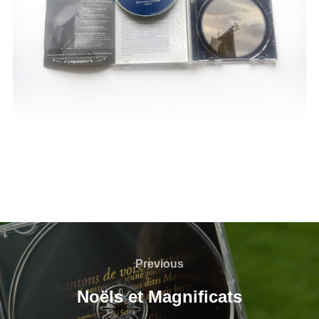
Navigation
de
Previous
Previous
l’article
Noëls et Magnificats