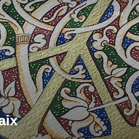
ACCUEIL
L’A
aix